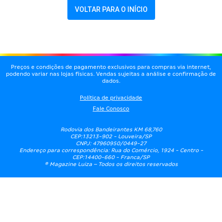
VOLTAR PARA O INÍCIO
Preços e condições de pagamento exclusivos para compras via internet,
podendo variar nas lojas físicas. Vendas sujeitas a análise e confirmação de
dados.
Política de privacidade
Fale Conosco
Rodovia dos Bandeirantes KM 68,760
CEP:13213-902 - Louveira/SP
CNPJ: 47960950/0449-27
Endereço para correspondência: Rua do Comércio, 1924 - Centro -
CEP:14400-660 - Franca/SP
® Magazine Luiza – Todos os direitos reservados